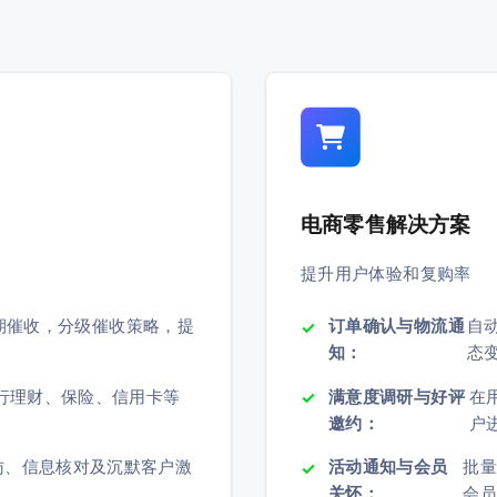
电商零售解决方案
提升用户体验和复购率
期催收，分级催收策略，提
订单确认与物流通
自
知：
态
行理财、保险、信用卡等
满意度调研与好评
在
邀约：
户
访、信息核对及沉默客户激
活动通知与会员
批
关怀：
会