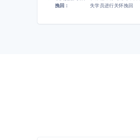
挽回：
失学员进行关怀挽回